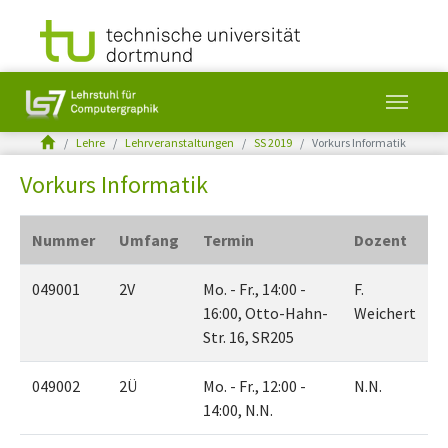
You are here:
Lehre
Lehrveranstaltungen
SS 2019
Vorkurs Informatik
Vorkurs Informatik
Skip to main content
Nummer
Umfang
Termin
Dozent
049001
2V
Mo. - Fr., 14:00 -
F.
16:00, Otto-Hahn-
Weichert
Str. 16, SR205
049002
2Ü
Mo. - Fr., 12:00 -
N.N.
14:00, N.N.