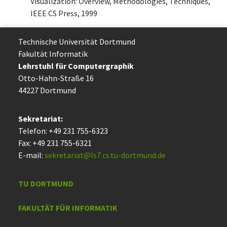
Visualization: Overview, Methodologies, Techniques,
IEEE CS Press, 1999
Technische Uni­ver­si­tät Dort­mund
Fakultät Informatik
Lehrstuhl für Computergraphik
Otto-Hahn-Straße 16
44227 Dort­mund
Sekretariat:
Telefon: +49 231 755-6323
Fax: +49 231 755-6321
E-mail:
sekretariat@ls7.cs.tu-dortmund.de
TU DORTMUND
FAKULTÄT FÜR INFORMATIK