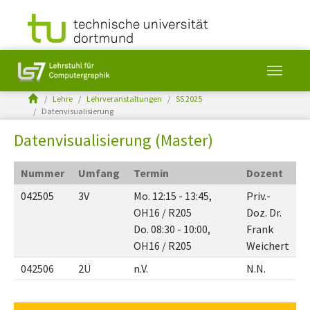
You are here:
Lehre
Lehrveranstaltungen
SS 2025
Datenvisualisierung
Skip to main content
Datenvisualisierung (Master)
Nummer
Umfang
Termin
Dozent
042505
3V
Mo. 12:15 - 13:45,
Priv.-
OH16 / R205
Doz. Dr.
Do. 08:30 - 10:00,
Frank
OH16 / R205
Weichert
042506
2Ü
n.V.
N.N.