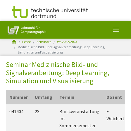
You are here:
Lehre
Seminare
WS 2022/2023
Medizinische Bild- und Signalverarbeitung: Deep Learning,
Simulation und Visualisierung
Skip to main content
Seminar Medizinische Bild- und
Signalverarbeitung: Deep Learning,
Simulation und Visualisierung
Nummer
Umfang
Termin
Dozent
041404
2S
Blockveranstaltung
F.
im
Weichert
Sommersemester