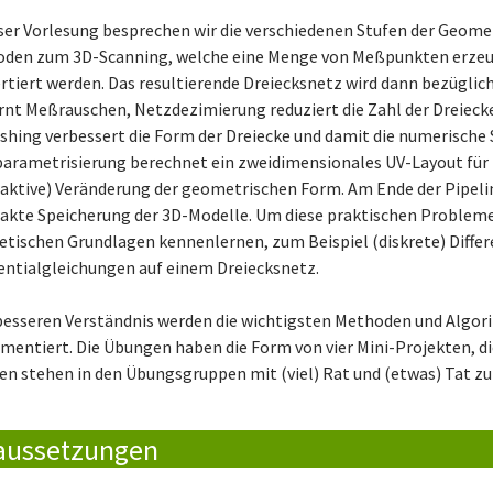
eser Vorlesung besprechen wir die verschiedenen Stufen der Geome
den zum 3D-Scanning, welche eine Menge von Meßpunkten erzeuge
rtiert werden. Das resultierende Dreiecksnetz wird dann bezüglic
rnt Meßrauschen, Netzdezimierung reduziert die Zahl der Dreieck
hing verbessert die Form der Dreiecke und damit die numerische 
arametrisierung berechnet ein zweidimensionales UV-Layout für 
raktive) Veränderung der geometrischen Form. Am Ende der Pipeli
kte Speicherung der 3D-Modelle. Um diese praktischen Probleme 
etischen Grundlagen kennenlernen, zum Beispiel (diskrete) Differ
rentialgleichungen auf einem Dreiecksnetz.
esseren Verständnis werden die wichtigsten Methoden und Algo
mentiert. Die Übungen haben die Form von vier Mini-Projekten, die
en stehen in den Übungsgruppen mit (viel) Rat und (etwas) Tat zur
aussetzungen