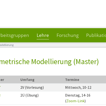
rbeitsgruppen
Lehre
Forschung
Publikat
odellierung
etrische Modellierung (Master)
er
Umfang
Termine
7
2V (Vorlesung)
Mittwoch, 10-12
8
2Ü (Übung)
Dienstag, 14-16
(
Zoom-Link
)