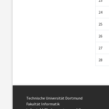
23
24
25
26
27
28
Technische Uni­ver­si­tät Dort­mund
Fakultät Informatik