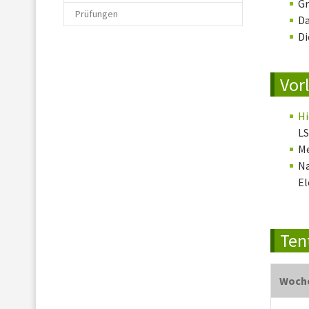
Gr
Prüfungen
Da
Di
Vor
Hi
LS
Me
Na
El
Ten
Woch