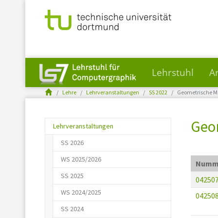
Lehrstuhl
A
You are here:
Skip to main content
Lehre
Lehrveranstaltungen
SS 2022
Geometrische M
Geom
Lehrveranstaltungen
SS 2026
WS 2025/2026
Numm
SS 2025
04250
WS 2024/2025
04250
SS 2024