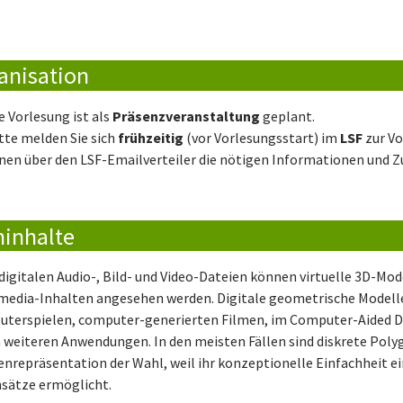
anisation
e Vorlesung ist als
Präsenzveranstaltung
geplant.
tte melden Sie sich
frühzeitig
(vor Vorlesungsstart) im
LSF
zur Vo
nen über den LSF-Emailverteiler die nötigen Informationen und 
ninhalte
digitalen Audio-, Bild- und Video-Dateien können virtuelle 3D-Mode
media-Inhalten angesehen werden. Digitale geometrische Modelle 
terspielen, computer-generierten Filmen, im Computer-Aided De
n weiteren Anwendungen. In den meisten Fällen sind diskrete Poly
enrepräsentation der Wahl, weil ihr konzeptionelle Einfachheit e
sätze ermöglicht.