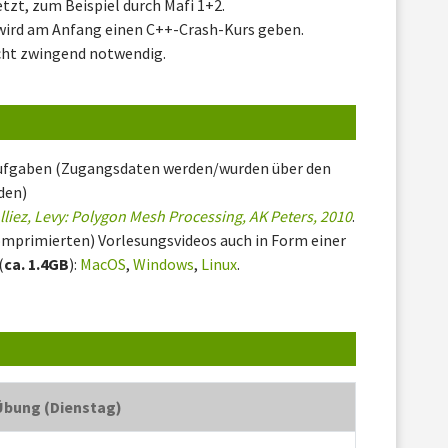
tzt, zum Beispiel durch Mafi 1+2.
 wird am Anfang einen C++-Crash-Kurs geben.
icht zwingend notwendig.
saufgaben (Zugangsdaten werden/wurden über den
den)
Alliez, Levy: Polygon Mesh Processing, AK Peters, 2010
.
komprimierten) Vorlesungsvideos auch in Form einer
(
ca. 1.4GB
):
MacOS
,
Windows
,
Linux
.
Übung (Dienstag)