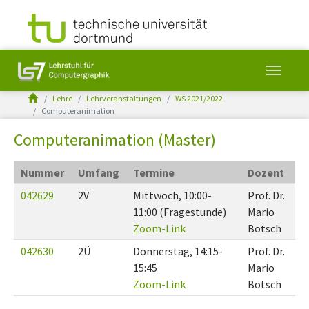
You are here:
Lehre
Lehrveranstaltungen
WS 2021/2022
Computeranimation
Skip to main content
Computeranimation (Master)
Nummer
Umfang
Termine
Dozent
042629
2V
Mittwoch, 10:00-
Prof. Dr.
11:00 (Fragestunde)
Mario
Zoom-Link
Botsch
042630
2Ü
Donnerstag, 14:15-
Prof. Dr.
15:45
Mario
Zoom-Link
Botsch