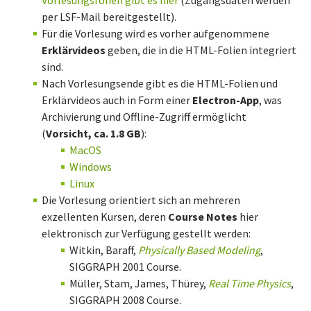
Vorlesungsfolien gibt es hier
(Zugangsdaten werden
per LSF-Mail bereitgestellt).
Für die Vorlesung wird es vorher aufgenommene
Erklärvideos
geben, die in die HTML-Folien integriert
sind.
Nach Vorlesungsende gibt es die HTML-Folien und
Erklärvideos auch in Form einer
Electron-App
, was
Archivierung und Offline-Zugriff ermöglicht
(
Vorsicht, ca. 1.8 GB
):
MacOS
Windows
Linux
Die Vorlesung orientiert sich an mehreren
exzellenten Kursen, deren
Course Notes
hier
elektronisch zur Verfügung gestellt werden:
Witkin, Baraff,
Physically Based Modeling
,
SIGGRAPH 2001 Course.
Müller, Stam, James, Thürey,
Real Time Physics
,
SIGGRAPH 2008 Course.