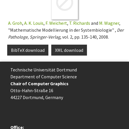
A. Groh
,
A. K. Louis
,
F. Weichert
,
T. Richards
and
M. Wagner
,
"Mathematische Modellierung in der Systembiologie" ,
Der
Pathologe, Springer-Verlag
, vol. 2, pp. 135-140, 2008.
BibTeX download
XML download
Technische Uni­ver­si­tät Dort­mund
Department of Computer Science
Chair of Computer Graphics
Otto-Hahn-Straße 16
44227 Dort­mund, Germany
Office: