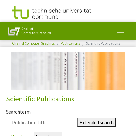
You are here:
Chair of Computer Graphics
Publications
Scientific Publications
Skip to main content
Scientific Publications
Searchterm
Extended search