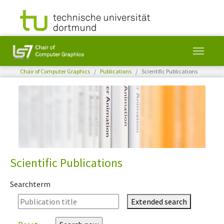
You are here:
Chair of Computer Graphics
Publications
Scientific Publications
Skip to main content
Scientific Publications
Searchterm
Extended search