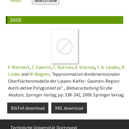
Reset
2008
F. Weichert
,
C. Ewerlin
,
C. Büttner
,
A. Shamaa
,
C. A. Landes
,
R.
Linder
and
M. Wagner
, "Approximation dreidimensionaler
Oberflächenmodelle der Lippen-Kiefer- Gaumen-Region
durch aktive Polygonnetze" ,
Bildverarbeitung für die
Medizin, Springer-Verlag
, pp. 338-342, 2008. Springer Verlag.
BibTeX download
XML download
Technische Uni­ver­si­tät Dort­mund