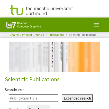
You are here:
Chair of Computer Graphics
Publications
Scientific Publications
Skip to main content
Scientific Publications
Searchterm
Extended search