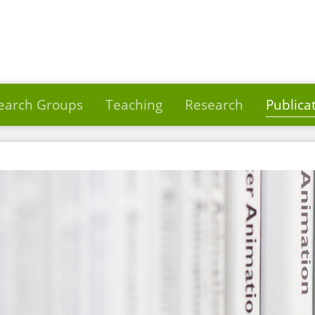
earch Groups
Teaching
Research
Publica