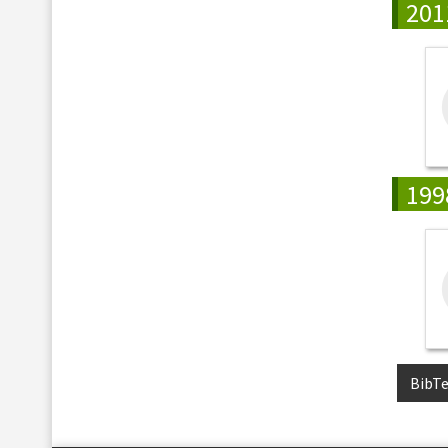
201
199
BibT