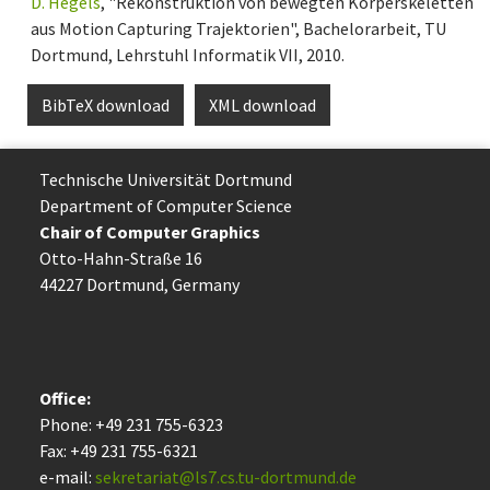
D. Hegels
, "Rekonstruktion von bewegten Körperskeletten
aus Motion Capturing Trajektorien", Bachelorarbeit, TU
Dortmund, Lehrstuhl Informatik VII, 2010.
BibTeX download
XML download
Technische Uni­ver­si­tät Dort­mund
Department of Computer Science
Chair of Computer Graphics
Otto-Hahn-Straße 16
44227 Dort­mund, Germany
Office:
Phone: +49 231 755-6323
Fax: +49 231 755-6321
e-mail:
sekretariat@ls7.cs.tu-dortmund.de