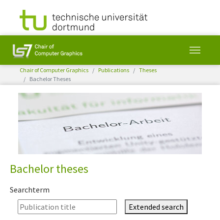
You are here:
Chair of Computer Graphics
Publications
Theses
Bachelor Theses
Skip to main content
Bachelor theses
Searchterm
Extended search