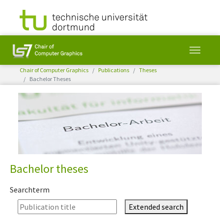
You are here:
Chair of Computer Graphics
Publications
Theses
Bachelor Theses
Skip to main content
Bachelor theses
Searchterm
Extended search