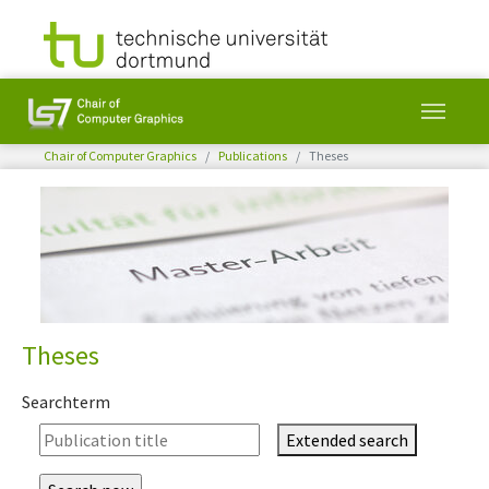
You are here:
Chair of Computer Graphics
Publications
Theses
Skip to main content
Theses
Searchterm
Extended search