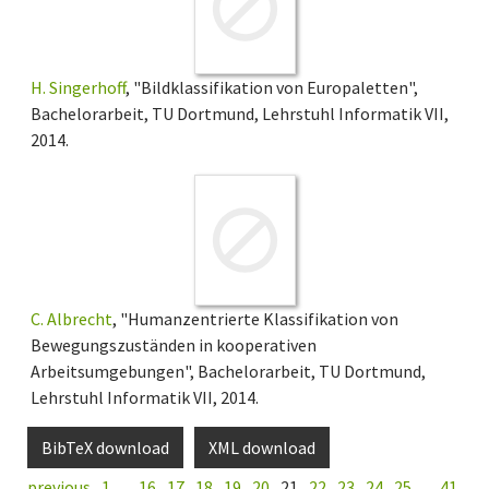
H. Singerhoff
, "Bildklassifikation von Europaletten",
Bachelorarbeit, TU Dortmund, Lehrstuhl Informatik VII,
2014.
C. Albrecht
, "Humanzentrierte Klassifikation von
Bewegungszuständen in kooperativen
Arbeitsumgebungen", Bachelorarbeit, TU Dortmund,
Lehrstuhl Informatik VII, 2014.
BibTeX download
XML download
previous
1
…
16
17
18
19
20
21
22
23
24
25
…
41