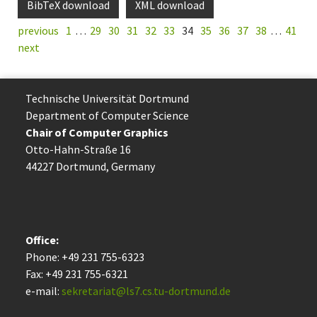
BibTeX download
XML download
previous
1
…
29
30
31
32
33
34
35
36
37
38
…
41
next
Technische Uni­ver­si­tät Dort­mund
Department of Computer Science
Chair of Computer Graphics
Otto-Hahn-Straße 16
44227 Dort­mund, Germany
Office:
Phone: +49 231 755-6323
Fax: +49 231 755-6321
e-mail:
sekretariat@ls7.cs.tu-dortmund.de