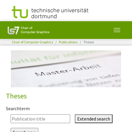
You are here:
Chair of Computer Graphics
Publications
Theses
Skip to main content
Theses
Searchterm
Extended search