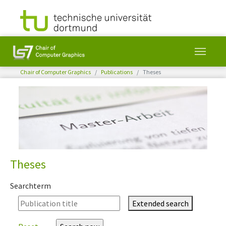
You are here:
Chair of Computer Graphics
Publications
Theses
Skip to main content
Theses
Searchterm
Extended search