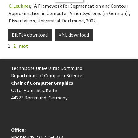
C. Leubner
, "A Framework for Segmentation and Contour
Approximation in Computer-Vision Systems (in German)",
Dissertation, Universität Dortmund, 2002.
BibTeX download
XML download
1
2
next
Technische Uni­ver­si­tät Dort­mund
Department of Computer Science
Chair of Computer Graphics
Otto-Hahn-Straße 16
44227 Dort­mund, Germany
Office:
Phone: +49 231 755-6323