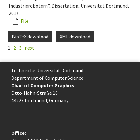
Industrierobotern", Dissertation, Universität Dortmund,
2017.
File
BibTeX download
XML download
1
2
3
next
Technische Uni­ver­si­tät Dort­mund
Department of Computer Science
Chair of Computer Graphics
Otto-Hahn-Straße 16
44227 Dort­mund, Germany
Office: