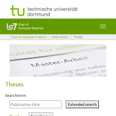
You are here:
Chair of Computer Graphics
Publications
Theses
Skip to main content
Theses
Searchterm
Extended search