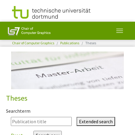
You are here:
Chair of Computer Graphics
Publications
Theses
Skip to main content
Theses
Searchterm
Extended search