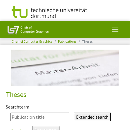
You are here:
Chair of Computer Graphics
Publications
Theses
Skip to main content
Theses
Searchterm
Extended search