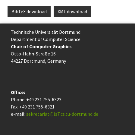
BibTeX download
XML download
Technische Uni­ver­si­tät Dort­mund
Department of Computer Science
Chair of Computer Graphics
Otto-Hahn-Straße 16
44227 Dort­mund, Germany
Office:
Phone: +49 231 755-6323
Fax: +49 231 755-6321
e-mail:
sekretariat@ls7.cs.tu-dortmund.de