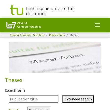
You are here:
Chair of Computer Graphics
Publications
Theses
Skip to main content
Theses
Searchterm
Extended search