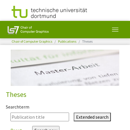
You are here:
Chair of Computer Graphics
Publications
Theses
Skip to main content
Theses
Searchterm
Extended search