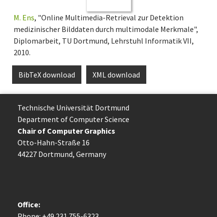
M. Ens
, "Online Multimedia-Retrieval zur Detektion
medizinischer Bilddaten durch multimodale Merkmale",
Diplomarbeit, TU Dortmund, Lehrstuhl Informatik VII,
2010.
BibTeX download
XML download
Technische Uni­ver­si­tät Dort­mund
Department of Computer Science
Chair of Computer Graphics
Otto-Hahn-Straße 16
44227 Dort­mund, Germany
Office:
Phone: +49 231 755-6323