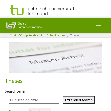
You are here:
Chair of Computer Graphics
Publications
Theses
Skip to main content
Theses
Searchterm
Extended search