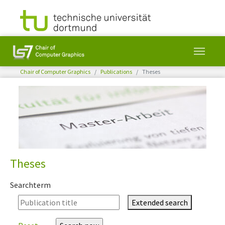
You are here:
Chair of Computer Graphics
Publications
Theses
Skip to main content
Theses
Searchterm
Extended search