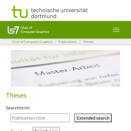
You are here:
Chair of Computer Graphics
Publications
Theses
Skip to main content
Theses
Searchterm
Extended search