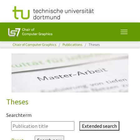
You are here:
Chair of Computer Graphics
Publications
Theses
Skip to main content
Theses
Searchterm
Extended search