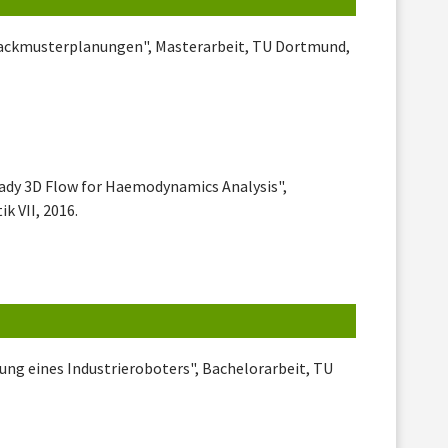
 Packmusterplanungen", Masterarbeit, TU Dortmund,
eady 3D Flow for Haemodynamics Analysis",
k VII, 2016.
ung eines Industrieroboters", Bachelorarbeit, TU