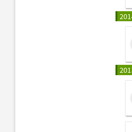
201
201