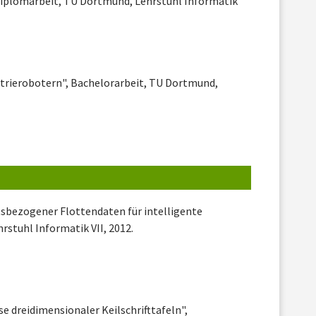
 Diplomarbeit, TU Dortmund, Lehrstuhl Informatik
strierobotern", Bachelorarbeit, TU Dortmund,
sbezogener Flottendaten für intelligente
rstuhl Informatik VII, 2012.
 dreidimensionaler Keilschrifttafeln",