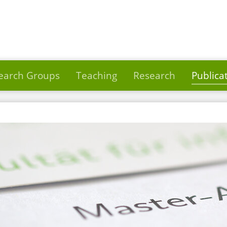
earch Groups
Teaching
Research
Publica