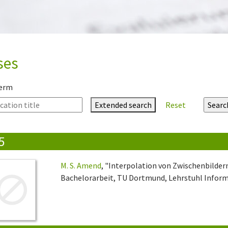
ses
term
Extended search
Reset
5
M. S. Amend
, "Interpolation von Zwischenbilder
Bachelorarbeit, TU Dortmund, Lehrstuhl Informa