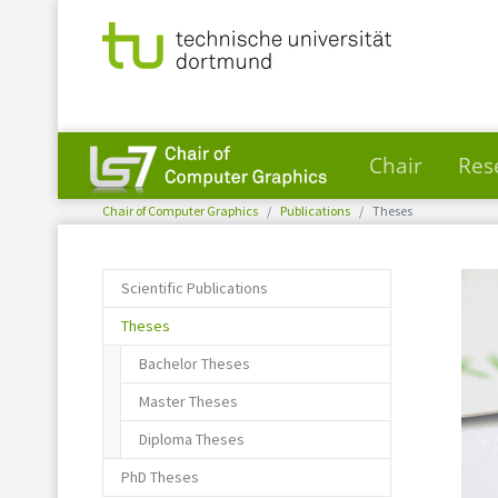
Chair
Res
You are here:
Skip to main content
Chair of Computer Graphics
Publications
Theses
Scientific Publications
(current)
Theses
Bachelor Theses
Master Theses
Diploma Theses
PhD Theses