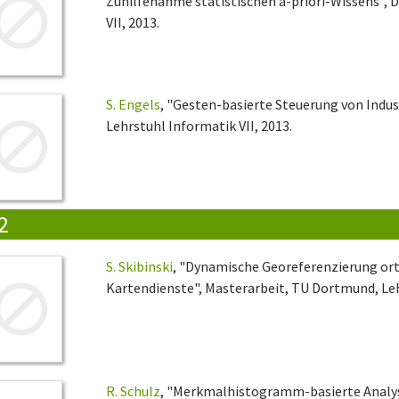
Zuhilfenahme statistischen a-priori-Wissens",
VII, 2013.
S. Engels
, "Gesten-basierte Steuerung von Indu
Lehrstuhl Informatik VII, 2013.
2
S. Skibinski
, "Dynamische Georeferenzierung ort
Kartendienste", Masterarbeit, TU Dortmund, Leh
R. Schulz
, "Merkmalhistogramm-basierte Analyse