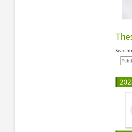
The
Search
202