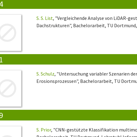
4
S. S. List
, "Vergleichende Analyse von LiDAR-ges
Dachstrukturen", Bachelorarbeit, TU Dortmund, 
1
S. Schulz
, "Untersuchung variabler Szenarien d
Erosionsprozessen", Bachelorarbeit, TU Dortmun
9
S. Prior
, "CNN-gestützte Klassifikation multimo
Bachelorarbeit, TU Dortmund, Lehrstuhl Informa