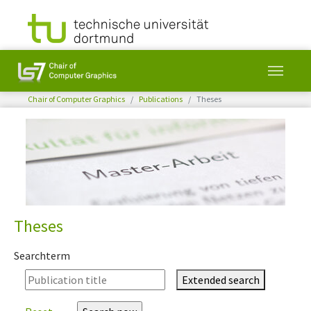
You are here:
Chair of Computer Graphics
Publications
Theses
Skip to main content
Theses
Searchterm
Extended search