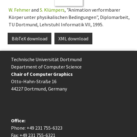
W. Fehmer
and
S. Klümpers
, "Animation verformbarer
Körper unter physikalischen Bedingungen", Diplomarbeit,
TU Dortmund, Lehrstuhl Informatik VII, 1995.
BibTeX download
XML download
Technische Uni­ver­si­tät Dort­mund
Department of Computer Science
Chair of Computer Graphics
Otto-Hahn-Straße 16
44227 Dort­mund, Germany
Office:
Phone: +49 231 755-6323
Fax: +49 231 755-6321