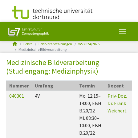
You are here:
Lehre
Lehrveranstaltungen
WS 2024/2025
Medizinische Bildverarbeitung
Skip to main content
Medizinische Bildverarbeitung
(Studiengang: Medizinphysik)
Nummer
Umfang
Termin
Dozent
040301
4V
Mo. 12:15–
Priv-Doz.
14:00, EBH
Dr. Frank
B.20/22
Weichert
Mi. 08:30–
10:00, EBH
B.20/22