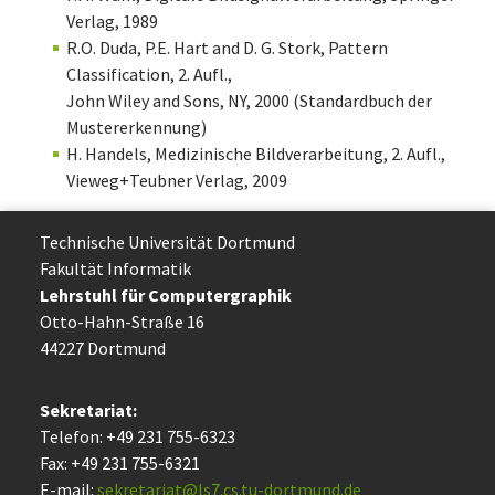
Verlag, 1989
R.O. Duda, P.E. Hart and D. G. Stork, Pattern
Classification, 2. Aufl.,
John Wiley and Sons, NY, 2000 (Standardbuch der
Mustererkennung)
H. Handels, Medizinische Bildverarbeitung , 2. Aufl.,
Vieweg+Teubner Verlag, 2009
Technische Uni­ver­si­tät Dort­mund
Fakultät Informatik
Lehrstuhl für Computergraphik
Otto-Hahn-Straße 16
44227 Dort­mund
Sekretariat:
Telefon: +49 231 755-6323
Fax: +49 231 755-6321
E-mail:
sekretariat@ls7.cs.tu-dortmund.de