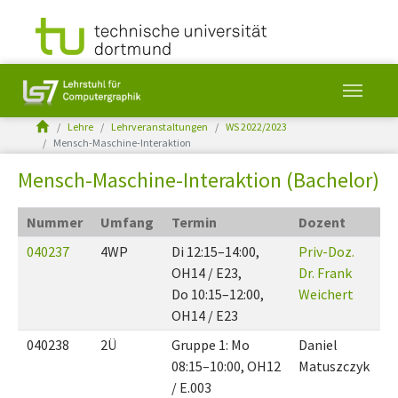
You are here:
Lehre
Lehrveranstaltungen
WS 2022/2023
Mensch-Maschine-Interaktion
Skip to main content
Mensch-Maschine-Interaktion (Bachelor)
Nummer
Umfang
Termin
Dozent
040237
4WP
Di 12:15–14:00,
Priv-Doz.
OH14 / E23,
Dr. Frank
Do 10:15–12:00,
Weichert
OH14 / E23
040238
2Ü
Gruppe 1: Mo
Daniel
08:15–10:00, OH12
Matuszczyk
/ E.003