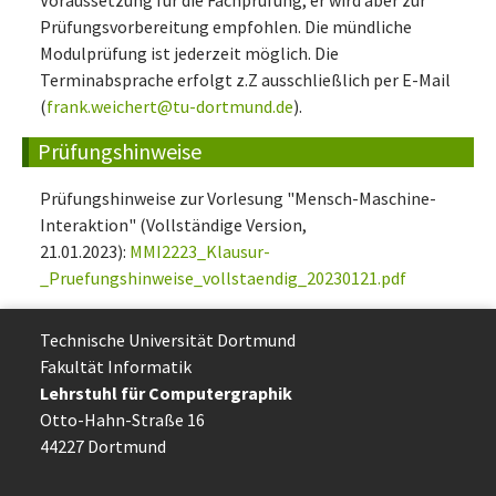
Prüfungsvorbereitung empfohlen. Die mündliche
Modulprüfung ist jederzeit möglich. Die
Terminabsprache erfolgt z.Z ausschließlich per E-Mail
(
frank.weichert@tu-dortmund.de
).
Prüfungshinweise
Prüfungshinweise zur Vorlesung "Mensch-Maschine-
Interaktion" (Vollständige Version,
21.01.2023):
MMI2223_Klausur-
_Pruefungshinweise_vollstaendig_20230121.pdf
Technische Uni­ver­si­tät Dort­mund
Fakultät Informatik
Lehrstuhl für Computergraphik
Otto-Hahn-Straße 16
44227 Dort­mund